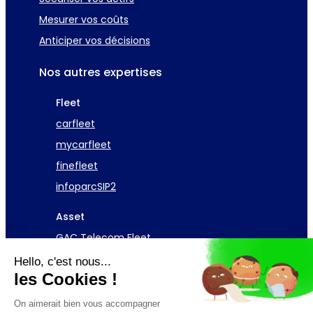
Mesurer vos coûts
Anticiper vos décisions
Nos autres expertises
Fleet
carfleet
mycarfleet
finefleet
infoparcSIP2
Asset
GAC Telecom Fleet
Hello, c'est nous...
Demander une démo
les Cookies !
On aimerait bien vous accompagner