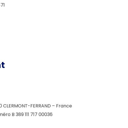
471
nt
3000 CLERMONT-FERRAND – France
éro B 389 111 717 00036