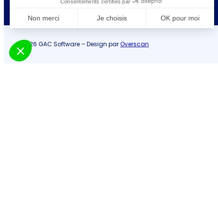
Consentements certifiés par
Non merci
Je choisis
OK pour moi
Axeptio consent
Plateforme de Gestion du Consentement : Personnalisez vo
© 2026 GAC Software – Design par
Overscan
Notre plateforme vous permet d'adapter et de gérer vos param