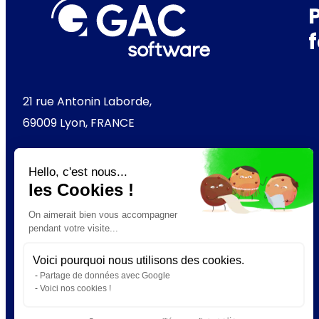
21 rue Antonin Laborde,
69009 Lyon, FRANCE
+33 (0) 4 37 49 63 60
Hello, c'est nous...
les Cookies !
On aimerait bien vous accompagner
Découvrir GAC Software
pendant votre visite...
Voici pourquoi nous utilisons des cookies.
LinkedIn
YouTube
Instagram
Partage de données avec Google
Voici nos cookies !