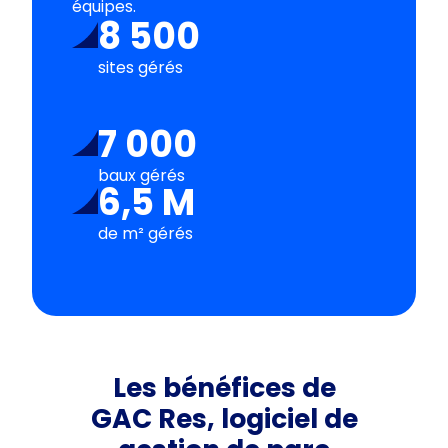
équipes.
8 500
sites gérés
7 000
baux gérés
6,5 M
de m² gérés
Les bénéfices de
GAC Res, logiciel de