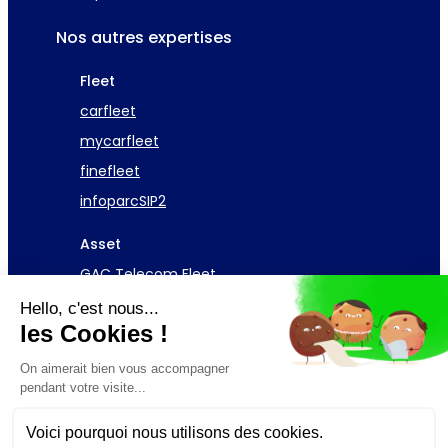
Nos autres expertises
Fleet
carfleet
mycarfleet
finefleet
infoparcSIP2
Asset
GAC Telecom Fleet
Hello, c'est nous...
Demander une démo
les Cookies !
On aimerait bien vous accompagner
pendant votre visite...
Voici pourquoi nous utilisons des cookies.