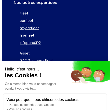
Nos autres expertises
Fleet
carfleet
mycarfleet
finefleet
infoparcSIP2
Asset
GAC Telecom Fleet
Hello, c'est nous...
Demander une démo
les Cookies !
On aimerait bien vous accompagner
pendant votre visite...
Voici pourquoi nous utilisons des cookies.
© 2026 GAC Software – Design par
Overscan
Partage de données avec Google
Voici nos cookies !