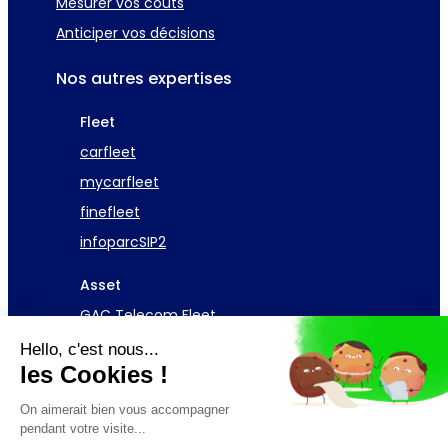
Mesurer vos coûts
Anticiper vos décisions
Nos autres expertises
Fleet
carfleet
mycarfleet
finefleet
infoparcSIP2
Asset
GAC Telecom Fleet
Hello, c'est nous...
Demander une démo
les Cookies !
On aimerait bien vous accompagner
pendant votre visite...