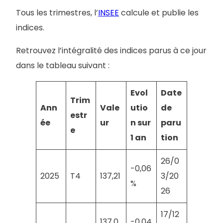
Tous les trimestres, l’
INSEE
calcule et publie les
indices.
Retrouvez l’intégralité des indices parus à ce jour
dans le tableau suivant :
Evol
Date
Trim
Ann
Vale
utio
de
estr
ée
ur
n sur
paru
e
1 an
tion
26/0
-0,06
2025
T4
137,21
3/20
%
26
17/12
137,0
-0,04