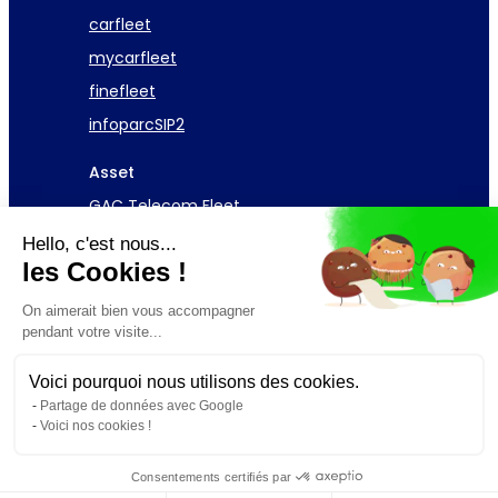
carfleet
mycarfleet
finefleet
infoparcSIP2
Asset
GAC Telecom Fleet
Hello, c'est nous...
Demander une démo
les Cookies !
On aimerait bien vous accompagner
pendant votre visite...
Voici pourquoi nous utilisons des cookies.
© 2026 GAC Software – Design par
Overscan
Partage de données avec Google
Voici nos cookies !
MENTIONS LÉGALES
POLITIQUE DE CONFIDENTIALITÉ
BAUX PROFESSIONNELS ET BAUX COMMERCIAUX
Consentements certifiés par