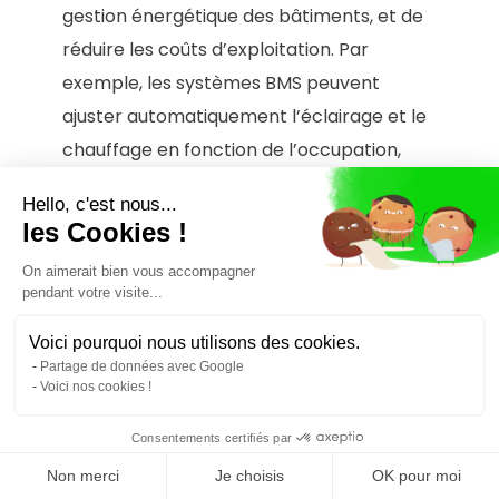
gestion énergétique des bâtiments, et de
réduire les coûts d’exploitation. Par
exemple, les systèmes BMS peuvent
ajuster automatiquement l’éclairage et le
chauffage en fonction de l’occupation,
tandis que les applications de coworking
Hello, c'est nous...
facilitent la location d’espaces de travail à
les Cookies !
la demande, optimisant ainsi l’utilisation
On aimerait bien vous accompagner
des bâtiments. De plus, les outils de travail
pendant votre visite...
à distance et les plateformes
Voici pourquoi nous utilisons des cookies.
collaboratives peuvent contribuer à
Partage de données avec Google
réduire le besoin en espaces physiques,
Voici nos cookies !
tout en permettant aux entreprises de
Consentements certifiés par
maintenir une culture de collaboration et
Non merci
Je choisis
OK pour moi
d’innovation. Pour les directions