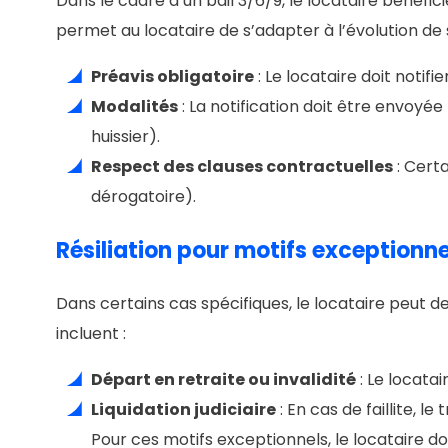
Dans le cadre d’un bail 3/6/9, le locataire bénéfic
permet au locataire de s’adapter à l’évolution de so
Préavis obligatoire
: Le locataire doit notifi
Modalités
: La notification doit être envo
huissier).
Respect des clauses contractuelles
: Certa
dérogatoire).
Résiliation pour motifs exceptionne
Dans certains cas spécifiques, le locataire peut 
incluent :
Départ en retraite ou invalidité
: Le locatai
Liquidation judiciaire
: En cas de faillite, l
Pour ces motifs exceptionnels, le locataire doi