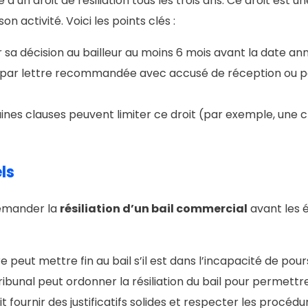
ie d’un droit de résiliation tous les trois ans. Ce droit es
n activité. Voici les points clés :
er sa décision au bailleur au moins 6 mois avant la date ann
yée par lettre recommandée avec accusé de réception ou 
ines clauses peuvent limiter ce droit (par exemple, une cla
ls
demander la
résiliation d’un bail commercial
avant les 
re peut mettre fin au bail s’il est dans l’incapacité de pou
e tribunal peut ordonner la résiliation du bail pour permettr
t fournir des justificatifs solides et respecter les procédu