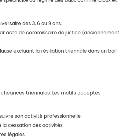
t une spécificité du régime des baux commerciaux et
iversaire des 3, 6 ou 9 ans.
par acte de commissaire de justice (anciennement
use excluant la résiliation triennale dans un bail
échéances triennales. Les motifs acceptés
rsuivre son activité professionnelle.
e la cessation des activités.
res légales.