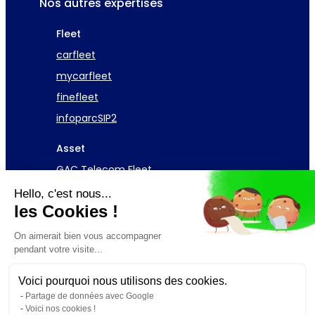
Nos autres expertises
Fleet
carfleet
mycarfleet
finefleet
infoparcSIP2
Asset
GAC Telecom Fleet
Hello, c'est nous...
Demander une démo
les Cookies !
On aimerait bien vous accompagner
pendant votre visite...
Voici pourquoi nous utilisons des cookies.
© 2026 GAC Software – Design par
Overscan
Partage de données avec Google
Voici nos cookies !