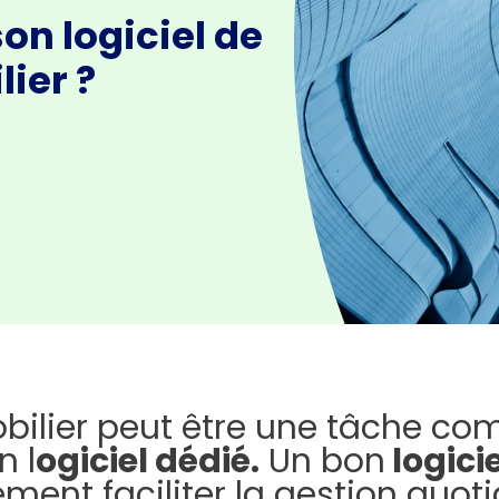
on logiciel de
ier ?
ilier peut être une tâche compl
n l
ogiciel dédié.
Un bon
logici
ment faciliter la gestion quot