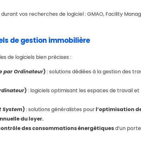
s durant vos recherches de logiciel : GMAO, Facility M
iels de gestion immobilière
s de logiciels bien précises :
e par Ordinateur
)
: solutions dédiées à la gestion des t
rdinateur
)
: logiciels optimisant les espaces de travail et
t System
)
: solutions généralistes pour
l’optimisation d
annuelle du loyer.
e contrôle des consommations énergétiques
d’un porte