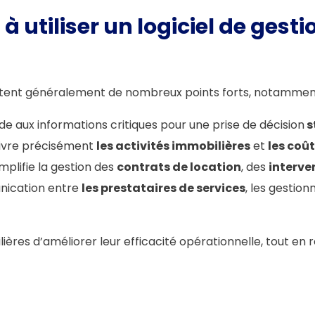
à utiliser un logiciel de gest
entent généralement de nombreux points forts, notamment
de aux informations critiques pour une prise de décision
s
uivre précisément
les activités immobilières
et
les coû
simplifie la gestion des
contrats de location
, des
interve
unication entre
les prestataires de services
, les gestion
es d’améliorer leur efficacité opérationnelle, tout en ré