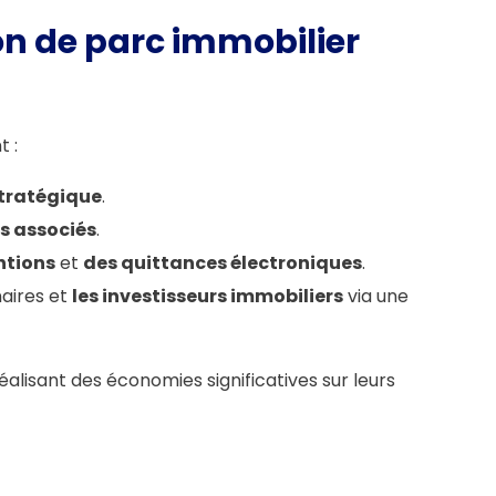
ion de parc immobilier
 :
tratégique
.
ts associés
.
ntions
et
des quittances électroniques
.
naires et
les investisseurs immobiliers
via une
alisant des économies significatives sur leurs