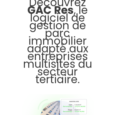
Découvrez
GAC Res
, le
logiciel de
gestion de
parc
immobilier
adapté aux
entreprises
multisites du
secteur
tertiaire.